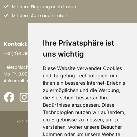
Mit dem Flugzeug nach Italien
Mit dem Auto nach Italien
Ihre Privatsphäre ist
Kontakt aufnehmen
uns wichtig
+31 (0)6 21668801
Telefonisch erreichbar:
Diese Website verwendet Cookies
Mo-Fr. 9.00-17.30 Uhr.
und Targeting Technologien, um
Außerhalb dieser Zeiten per E-Mail.
Ihnen ein besseres Internet-Erlebnis
zu ermöglichen und die Werbung,
die Sie sehen, besser an Ihre
Bedürfnisse anzupassen. Diese
Technologien nutzen wir außerdem,
um Ergebnisse zu messen, um zu
© 2026 Viva la Casa |
Website von FalcoTravel
verstehen, woher unsere Besucher
kommen oder um unsere Website