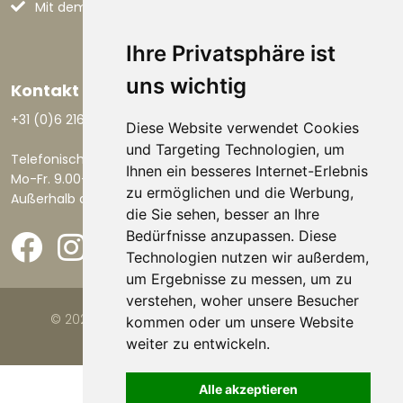
Mit dem Auto nach Italien
Ihre Privatsphäre ist
uns wichtig
Kontakt aufnehmen
+31 (0)6 21668801
Diese Website verwendet Cookies
und Targeting Technologien, um
Telefonisch erreichbar:
Ihnen ein besseres Internet-Erlebnis
Mo-Fr. 9.00-17.30 Uhr.
zu ermöglichen und die Werbung,
Außerhalb dieser Zeiten per E-Mail.
die Sie sehen, besser an Ihre
Bedürfnisse anzupassen. Diese
Technologien nutzen wir außerdem,
um Ergebnisse zu messen, um zu
verstehen, woher unsere Besucher
© 2026 Viva la Casa |
Website von FalcoTravel
kommen oder um unsere Website
weiter zu entwickeln.
Alle akzeptieren