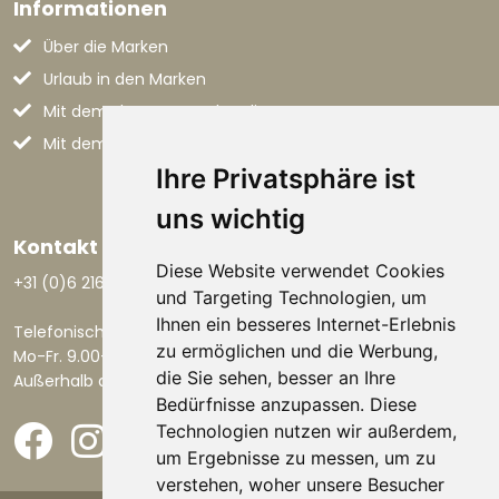
Informationen
Über die Marken
Urlaub in den Marken
Mit dem Flugzeug nach Italien
Mit dem Auto nach Italien
Ihre Privatsphäre ist
uns wichtig
Kontakt aufnehmen
Diese Website verwendet Cookies
+31 (0)6 21668801
und Targeting Technologien, um
Ihnen ein besseres Internet-Erlebnis
Telefonisch erreichbar:
zu ermöglichen und die Werbung,
Mo-Fr. 9.00-17.30 Uhr.
die Sie sehen, besser an Ihre
Außerhalb dieser Zeiten per E-Mail.
Bedürfnisse anzupassen. Diese
Technologien nutzen wir außerdem,
um Ergebnisse zu messen, um zu
verstehen, woher unsere Besucher