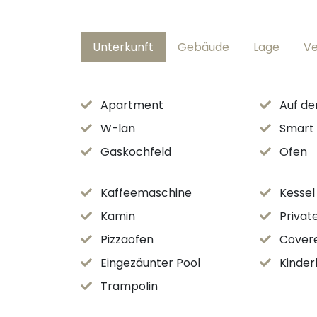
Unterkunft
Gebäude
Lage
Ve
Apartment
Auf d
W-lan
Smart
Gaskochfeld
Ofen
Kaffeemaschine
Kessel
Kamin
Privat
Pizzaofen
Cover
Eingezäunter Pool
Kinder
Trampolin