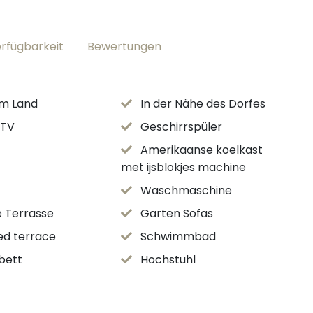
rfügbarkeit
Bewertungen
em Land
In der Nähe des Dorfes
 TV
Geschirrspüler
Amerikaanse koelkast
met ijsblokjes machine
Waschmaschine
e Terrasse
Garten Sofas
ed terrace
Schwimmbad
bett
Hochstuhl