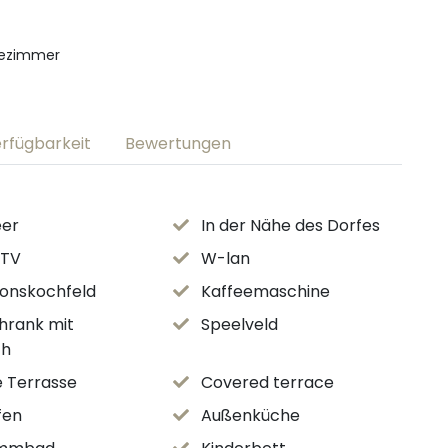
dezimmer
rfügbarkeit
Bewertungen
er
In der Nähe des Dorfes
 TV
W-lan
ionskochfeld
Kaffeemaschine
hrank mit
Speelveld
ch
e Terrasse
Covered terrace
fen
Außenküche