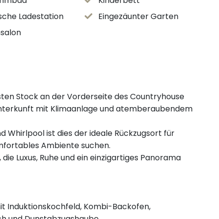
immbad
Kinderbett
ische Ladestation
Eingezäunter Garten
salon
sten Stock an der Vorderseite des Countryhouse
se Unterkunft mit Klimaanlage und atemberaubendem
Whirlpool ist dies der ideale Rückzugsort für
omfortables Ambiente suchen.
, die Luxus, Ruhe und ein einzigartiges Panorama
mit Induktionskochfeld, Kombi-Backofen,
ach und Dunstabzugshaube.