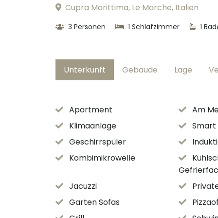
Cupra Marittima, Le Marche, Italien
3 Personen
1 Schlafzimmer
1 Ba
Unterkunft
Gebäude
Lage
Ve
Apartment
Am Me
Klimaanlage
Smart
Geschirrspüler
Indukt
Kombimikrowelle
Kühlsc
Gefrierfa
Jacuzzi
Privat
Garten Sofas
Pizzao