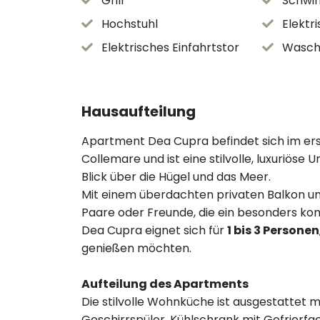
Grill
Schw
Hochstuhl
Elektr
Elektrisches Einfahrtstor
Wasch
Hausaufteilung
Apartment Dea Cupra befindet sich im er
Collemare und ist eine stilvolle, luxuriö
Blick über die Hügel und das Meer.
Mit einem überdachten privaten Balkon und 
Paare oder Freunde, die ein besonders k
Dea Cupra eignet sich für
1 bis 3 Personen
genießen möchten.
Aufteilung des Apartments
Die stilvolle Wohnküche ist ausgestattet 
Geschirrspüler, Kühlschrank mit Gefrierf