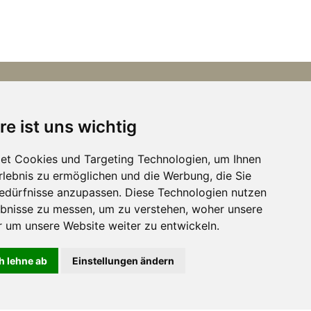
Kontakt aufnehmen
re ist uns wichtig
+31 (0)6 21668801
et Cookies und Targeting Technologien, um Ihnen
Telefonisch erreichbar:
talien
Erlebnis zu ermöglichen und die Werbung, die Sie
Mo-Fr. 9.00-17.30 Uhr.
Bedürfnisse anzupassen. Diese Technologien nutzen
Außerhalb dieser Zeiten per E-Mail.
en
bnisse zu messen, um zu verstehen, woher unsere
um unsere Website weiter zu entwickeln.
h lehne ab
Einstellungen ändern