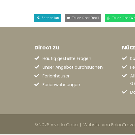
Seite teilen
Teilen über Email
Teilen über W
Direct zu
Nütz
Häufig gestellte Fragen
Ko
Unser Angebot durchsuchen
Fe
Ferienhäuser
Al
G
Ferienwohnungen
Da
© 2026 Viva la Casa |
Website von FalcoTrave