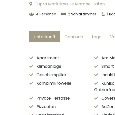
Cupra Marittima, Le Marche, Italien
4 Personen
2 Schlafzimmer
1 Ba
Unterkunft
Gebäude
Lage
Ve
Apartment
Am Me
Klimaanlage
Smart
Geschirrspüler
Indukt
Kombimikrowelle
Kühlsc
Gefrierfa
Private Terrasse
Cover
Pizzaofen
Außen