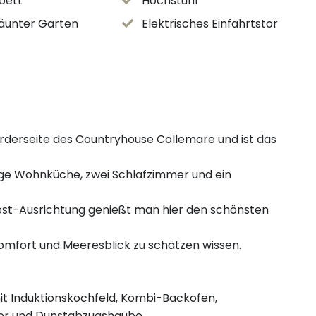
bett
Hochstuhl
äunter Garten
Elektrisches Einfahrtstor
rderseite des Countryhouse Collemare und ist das
ige Wohnküche, zwei Schlafzimmer und ein
ost-Ausrichtung genießt man hier den schönsten
 Komfort und Meeresblick zu schätzen wissen.
mit Induktionskochfeld, Kombi-Backofen,
ler und Dunstabzugshaube.