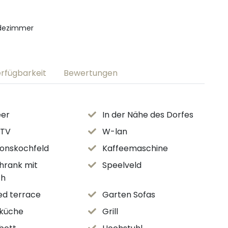
dezimmer
rfügbarkeit
Bewertungen
er
In der Nähe des Dorfes
 TV
W-lan
ionskochfeld
Kaffeemaschine
hrank mit
Speelveld
ch
ed terrace
Garten Sofas
küche
Grill