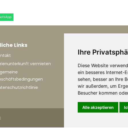
hatsApp
liche Links
Informationen
Ihre Privatsphä
ntakt
Über die Marken
rienunterkunft vermieten
Urlaub in den Marken
Diese Website verwend
lgemeine
Mit dem Flugzeug nach I
ein besseres Internet-
eschäftsbedingungen
sehen, besser an Ihre 
Mit dem Auto nach Itali
wir außerdem, um Erge
tenschutzrichtlinie
Besucher kommen oder 
Alle akzeptieren
Ic
l