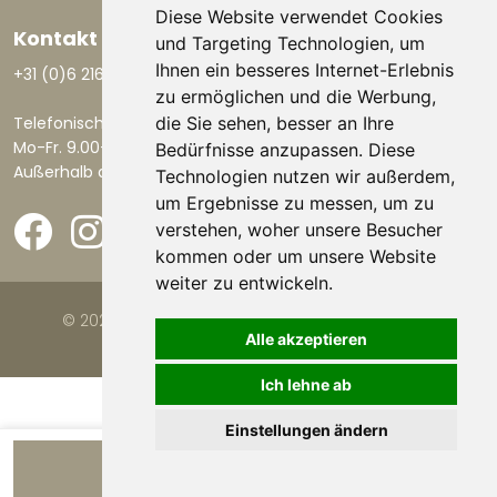
Diese Website verwendet Cookies
Kontakt aufnehmen
und Targeting Technologien, um
Ihnen ein besseres Internet-Erlebnis
+31 (0)6 21668801
zu ermöglichen und die Werbung,
Telefonisch erreichbar:
die Sie sehen, besser an Ihre
Mo-Fr. 9.00-17.30 Uhr.
Bedürfnisse anzupassen. Diese
Außerhalb dieser Zeiten per E-Mail.
Technologien nutzen wir außerdem,
um Ergebnisse zu messen, um zu
verstehen, woher unsere Besucher
kommen oder um unsere Website
weiter zu entwickeln.
© 2026 Viva la Casa |
Website von FalcoTravel
Alle akzeptieren
Ich lehne ab
Einstellungen ändern
Verfügbarkeit anzeigen