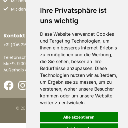
Mit dem Flugzeug nach Italien
Mit dem Auto nach Italien
Ihre Privatsphäre ist
uns wichtig
Diese Website verwendet Cookies
Kontakt aufnehmen
und Targeting Technologien, um
+31 (0)6 21668801
Ihnen ein besseres Internet-Erlebnis
zu ermöglichen und die Werbung,
Telefonisch erreichbar:
die Sie sehen, besser an Ihre
Mo-Fr. 9.00-17.30 Uhr.
Bedürfnisse anzupassen. Diese
Außerhalb dieser Zeiten per E-Mail.
Technologien nutzen wir außerdem,
um Ergebnisse zu messen, um zu
verstehen, woher unsere Besucher
kommen oder um unsere Website
weiter zu entwickeln.
© 2026 Viva la Casa |
Website von FalcoTravel
Alle akzeptieren