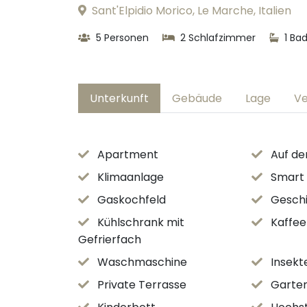
Sant'Elpidio Morico, Le Marche, Italien
5 Personen
2 Schlafzimmer
1 Ba
Unterkunft
Gebäude
Lage
Ve
Apartment
Auf d
Klimaanlage
Smart
Gaskochfeld
Geschi
Kühlschrank mit
Kaffe
Gefrierfach
Waschmaschine
Insekt
Private Terrasse
Garten