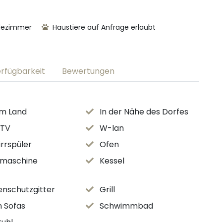
dezimmer
Haustiere auf Anfrage erlaubt
rfügbarkeit
Bewertungen
em Land
In der Nähe des Dorfes
 TV
W-lan
rrspüler
Ofen
emaschine
Kessel
enschutzgitter
Grill
 Sofas
Schwimmbad