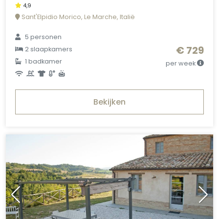
4,9
Sant'Elpidio Morico, Le Marche, Italië
5 personen
€ 729
2 slaapkamers
1 badkamer
per week
Bekijken