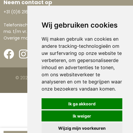
Neem contact op
+31 (0)6 21668801
Wij gebruiken cookies
Telefonisch bereikbaar:
ma. t/m vr. 9.00-17.30 uur.
Overige momenten via email.
Wij maken gebruik van cookies en
andere tracking-technologieën om
uw surfervaring op onze website te
verbeteren, om gepersonaliseerde
inhoud en advertenties te tonen,
om ons websiteverkeer te
© 2026 Viva la Casa |
Website door FalcoTravel
analyseren en om te begrijpen waar
onze bezoekers vandaan komen.
Ik ga akkoord
Ik weiger
Wijzig mijn voorkeuren