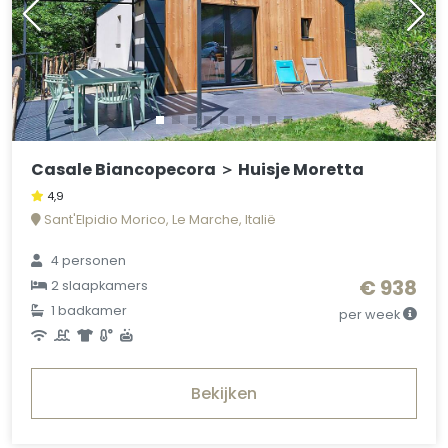
Casale Biancopecora ＞ Huisje Moretta
4,9
Sant'Elpidio Morico, Le Marche, Italië
4 personen
€ 938
2 slaapkamers
1 badkamer
per week
Bekijken