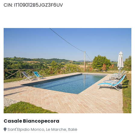
CIN: IT109012B5JGZ3F6UV
Casale Biancopecora
Sant'Elpidio Morico, Le Marche, Italië