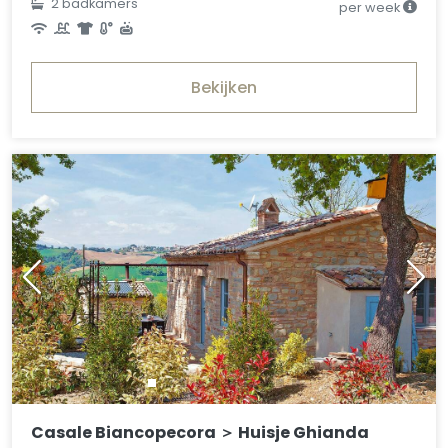
2 badkamers
per week
Bekijken
Casale Biancopecora ＞ Huisje Ghianda