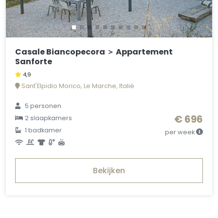
Casale Biancopecora ＞ Appartement
Sanforte
4,9
Sant'Elpidio Morico, Le Marche, Italië
5 personen
€ 696
2 slaapkamers
1 badkamer
per week
Bekijken