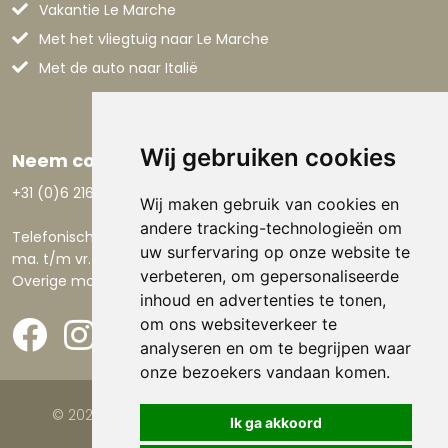
Vakantie Le Marche
Met het vliegtuig naar Le Marche
Met de auto naar Italië
Wij gebruiken cookies
Neem contact op
+31 (0)6 21668801
Wij maken gebruik van cookies en
andere tracking-technologieën om
Telefonisch bereikbaar:
uw surfervaring op onze website te
ma. t/m vr. 9.00-17.30 uur.
verbeteren, om gepersonaliseerde
Overige momenten via email.
inhoud en advertenties te tonen,
om ons websiteverkeer te
analyseren en om te begrijpen waar
onze bezoekers vandaan komen.
© 2026 Viva la Casa |
Website door FalcoTravel
Ik ga akkoord