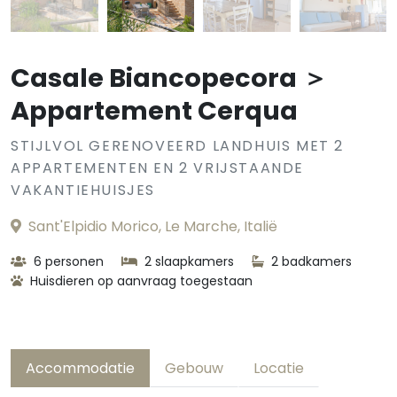
Casale Biancopecora ＞
Appartement Cerqua
STIJLVOL GERENOVEERD LANDHUIS MET 2
APPARTEMENTEN EN 2 VRIJSTAANDE
VAKANTIEHUISJES
Sant'Elpidio Morico, Le Marche, Italië
6 personen
2 slaapkamers
2 badkamers
Huisdieren op aanvraag toegestaan
Accommodatie
Gebouw
Locatie