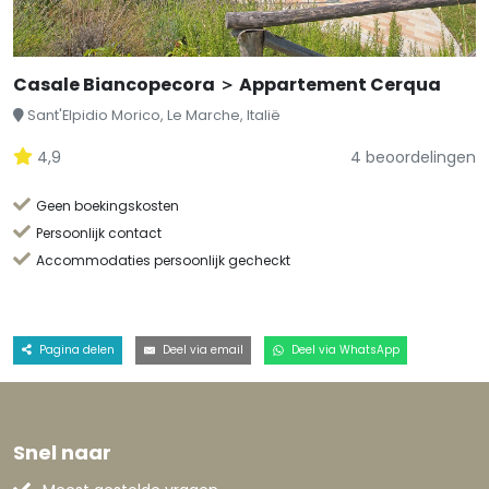
Casale Biancopecora ＞ Appartement Cerqua
Sant'Elpidio Morico, Le Marche, Italië
4,9
4 beoordelingen
Geen boekingskosten
Persoonlijk contact
Accommodaties persoonlijk gecheckt
Pagina delen
Deel via email
Deel via WhatsApp
Snel naar