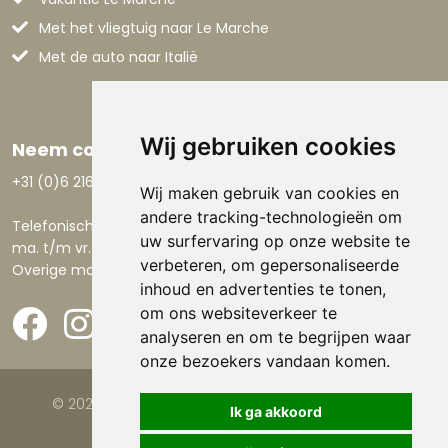
Met het vliegtuig naar Le Marche
Met de auto naar Italië
Wij gebruiken cookies
Neem contact op
+31 (0)6 21668801
Wij maken gebruik van cookies en
andere tracking-technologieën om
Telefonisch bereikbaar:
uw surfervaring op onze website te
ma. t/m vr. 9.00-17.30 uur.
verbeteren, om gepersonaliseerde
Overige momenten via email.
inhoud en advertenties te tonen,
om ons websiteverkeer te
analyseren en om te begrijpen waar
onze bezoekers vandaan komen.
© 2026 Viva la Casa |
Website door FalcoTravel
Ik ga akkoord