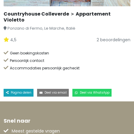
Countryhouse Colleverde ＞ Appartement
Violetto
Ponzano di Fermo, Le Marche, Italië
4,5
2 beoordelingen
Geen boekingskosten
Persoonlijk contact
Accommodaties persoonlijk gecheckt
Pagina delen
Deel via email
Deel via WhatsApp
Snel naar
Meest gestelde vragen