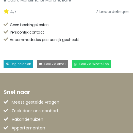
Cupra Marittima, Le Marche, Italië
4,7
7 beoordelingen
Geen boekingskosten
Persoonlijk contact
Accommodaties persoonlijk gecheckt
Pagina delen
Deel via email
Deel via WhatsApp
Snel naar
Meest gestelde vragen
Zoek door ons aanbod
Vakantiehuizen
Appartementen