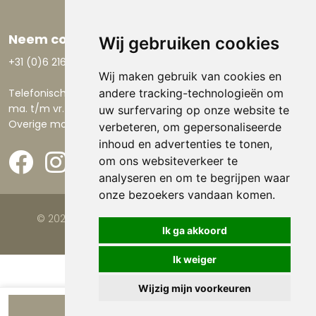
Neem contact op
Wij gebruiken cookies
+31 (0)6 21668801
Wij maken gebruik van cookies en
Telefonisch bereikbaar:
andere tracking-technologieën om
ma. t/m vr. 9.00-17.30 uur.
uw surfervaring op onze website te
Overige momenten via email.
verbeteren, om gepersonaliseerde
inhoud en advertenties te tonen,
om ons websiteverkeer te
analyseren en om te begrijpen waar
onze bezoekers vandaan komen.
© 2026 Viva la Casa |
Website door FalcoTravel
Ik ga akkoord
Ik weiger
Wijzig mijn voorkeuren
Bekijk beschikbaarheid