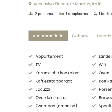
Acquaviva Picena, Le Marche, Italië
2 personen
1 slaapkamer
1 badk
Accommodatie
Gebouw
Locatie
Appartement
Landeli
TV
Wifi
Keramische kookplaat
Oven
Koffiezetapparaat
Koelka
Jacuzzi
Horre
Overdekt terras
Barbe
Zwembad (omheind)
Speelt