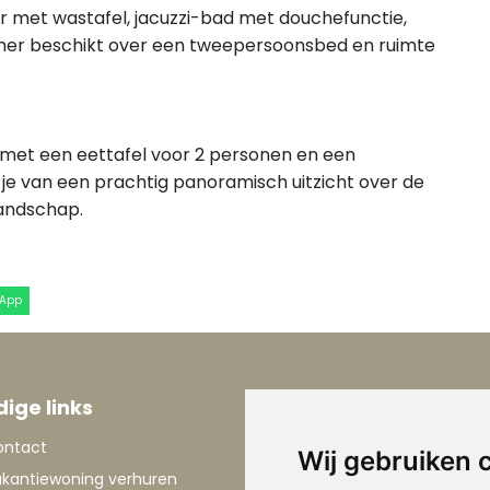
 met wastafel, jacuzzi-bad met douchefunctie,
amer beschikt over een tweepersoonsbed en ruimte
t met een eettafel voor 2 personen en een
t je van een prachtig panoramisch uitzicht over de
landschap.
sApp
ige links
Informatie
ontact
Over Le Marche
Wij gebruiken 
kantiewoning verhuren
Vakantie Le Marche