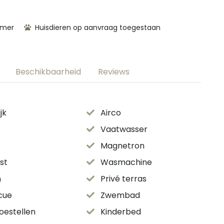
amer
Huisdieren op aanvraag toegestaan
Beschikbaarheid
Reviews
jk
Airco
Vaatwasser
Magnetron
st
Wasmachine
n
Privé terras
cue
Zwembad
oestellen
Kinderbed