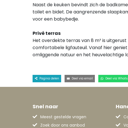
Naast de keuken bevindt zich de badkamer
toilet en bidet. De aangrenzende slaapk
voor een babybedje.
Privé terras
Het overdekte terras van 8 m² is uitgerus
comfortabele ligfauteuil. Vanaf hier genie
omliggende natuur en het heuvelachtige 
Pagina delen
Deel via email
Deel via What
Snel naar
Hand
Meest gestelde vragen
C
Zoek door ons aanbod
Va