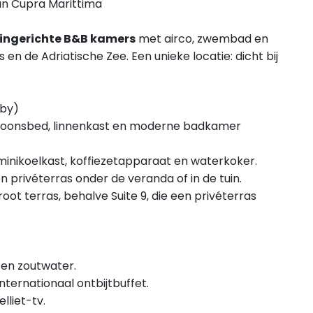
van Cupra Marittima
ingerichte B&B kamers
met airco, zwembad en
n de Adriatische Zee. Een unieke locatie: dicht bij
aby)
rsoonsbed, linnenkast en moderne badkamer
 minikoelkast, koffiezetapparaat en waterkoker.
privéterras onder de veranda of in de tuin.
oot terras, behalve Suite 9, die een privéterras
n en zoutwater.
nternationaal ontbijtbuffet.
lliet-tv.