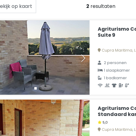
ekijk op kaart
2
resultaten
Agriturismo C
Suite 9
Cupra Maritima, L
2 personen
1 slaapkamer
1 badkamer
Agriturismo C
Standaard ka
5,0
Cupra Maritima, L