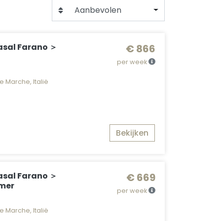
Aanbevolen
asal Farano ＞
€ 866
per week
e Marche, Italië
Bekijken
asal Farano ＞
€ 669
mer
per week
e Marche, Italië