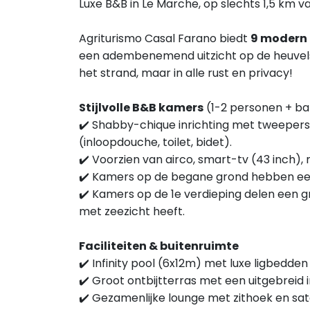
Luxe B&B in Le Marche, op slechts 1,5 km 
Agriturismo Casal Farano biedt
9 modern 
een adembenemend uitzicht op de heuvels e
het strand, maar in alle rust en privacy!
Stijlvolle B&B kamers
(1-2 personen + b
✔️ Shabby-chique inrichting met tweepe
(inloopdouche, toilet, bidet).
✔️ Voorzien van airco, smart-tv (43 inch),
✔️ Kamers op de begane grond hebben een 
✔️ Kamers op de 1e verdieping delen een gr
met zeezicht heeft.
Faciliteiten & buitenruimte
✔️ Infinity pool (6x12m) met luxe ligbedde
✔️ Groot ontbijtterras met een uitgebreid i
✔️ Gezamenlijke lounge met zithoek en sate