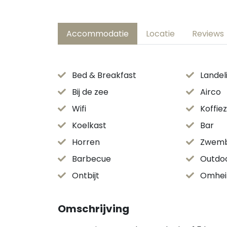
Accommodatie
Locatie
Reviews
Bed & Breakfast
Landeli
Bij de zee
Airco
Wifi
Koffie
Koelkast
Bar
Horren
Zwem
Barbecue
Outdoo
Ontbijt
Omhei
Omschrijving