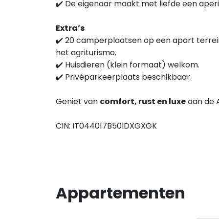
✔️ De eigenaar maakt met liefde een aperit
Extra’s
✔️ 20 camperplaatsen op een apart terrein
het agriturismo.
✔️ Huisdieren (klein formaat) welkom.
✔️ Privéparkeerplaats beschikbaar.
Geniet van
comfort, rust en luxe
aan de A
CIN: IT044017B50IDXGXGK
Appartementen