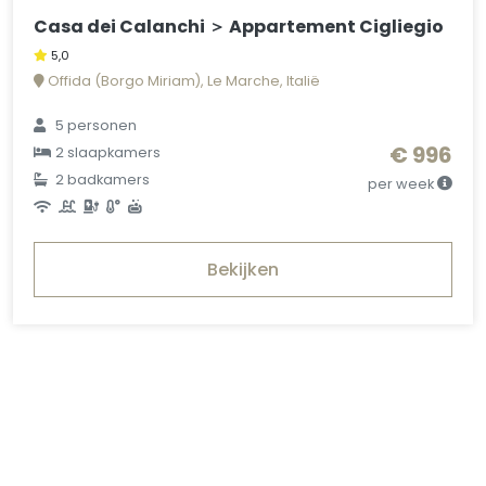
Casa dei Calanchi ＞ Appartement Cigliegio
5,0
Offida (Borgo Miriam), Le Marche, Italië
5 personen
€ 996
2 slaapkamers
2 badkamers
per week
Bekijken