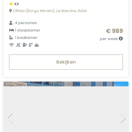
4,9
Offida (Borgo Miriam), Le Marche, Italië
4 personen
€ 989
1 slaapkamer
1 badkamer
per week
Bekijken