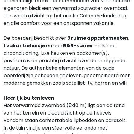
kleinschalige en luxe accommodatie van Nederlandse
eigenaren biedt een verwarmd zoutwater zwembad,
een weids uitzicht op het unieke Calanchi-landschap
en alle comfort voor een ontspannen vakantie.
De boerderij beschikt over
3 ruime appartementen
,
1 vakantiehuisje
en een
B&B-kamer
– elk met
airconditioning, luxe keuken en badkamer(s),
privéterras en prachtig uitzicht over de omliggende
natuur. De authentieke elementen van de oude
boerderij zijn behouden gebleven, gecombineerd met
moderne gemakken zoals satelliet-tv, horren en wifi.
Heerlijk buitenleven
Het verwarmde zwembad (5x10 m) ligt aan de rand
van het terrein en biedt uitzicht op de heuvels.
Rondom staan comfortabele ligbedden en parasols.
In de tuin vind je een sfeervolle veranda met