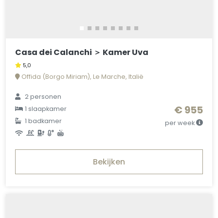
Casa dei Calanchi ＞ Kamer Uva
5,0
Offida (Borgo Miriam), Le Marche, Italië
2 personen
€ 955
1 slaapkamer
1 badkamer
per week
Bekijken