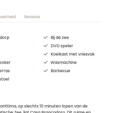
baarheid
Reviews
 dorp
Bij de zee
DVD speler
Koelkast met vriesvak
koker
Wasmachine
terras
Barbecue
stoel
rittima, op slechts 10 minuten lopen van de
tische Zee, ligt Casa Brancadoro. Dit ruime en