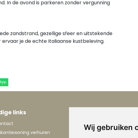
d. In de avond is parkeren zonder vergunning
de zandstrand, gezellige sfeer en uitstekende
ervaar je de echte Italiaanse kustbeleving.
sApp
ige links
Informatie
ontact
Over Le Marche
Wij gebruiken 
kantiewoning verhuren
Vakantie Le Marche