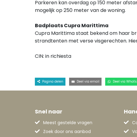
Parkeren kan overdag op 150 meter afstan
mogelijk op 250 meter van de woning.
Badplaats Cupra Marittima
Cupra Marittima staat bekend om haar bre
strandtenten met verse visgerechten. Hier 
CIN: in richiesta
Pagina delen
Deel via email
Deel via What
Snel naar
Hand
Meest gestelde vragen
C
Zoek door ons aanbod
Va