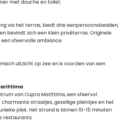
er met douche en toilet.
g via het terras, biedt drie eenpersoonsbedden,
n bevindt zich een klein privéterras. Originele
 een sfeervolle ambiance.
isch uitzicht op zee en is voorzien van een
Marittima
entrum van Cupra Marittima, een sfeervol
charmante straatjes, gezellige pleintjes en het
eke plek. Het strand is binnen 10-15 minuten
e restaurants.